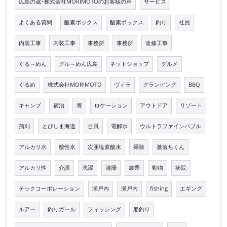
広島の鳶･株式会社MORIMOTOのお客様の声
サービス
よくある質問
酸素ボックス
酸素ボックス
釣り
社員
内装工事
内装工事
事務所
事務所
改修工事
ぐる～めん
グル～めん広島
ネットショップ
グルメ
ぐるめ
株式会社MORIMOTO
ヴィラ
グランピング
BBQ
キャンプ
宿泊
海
ロケーション
アウトドア
リゾート
蒲刈
とびしま海道
台風
電解水
ウルトラファインバブル
アルカリ水
酸性水
次亜塩素酸水
掃除
激落ちくん
アルカリ性
介護
洗濯
清掃
農業
動物
病院
テックコーポレーション
瀬戸内
瀬戸内
fishing
エギング
ルアー
釣りガール
フィッシング
船釣り