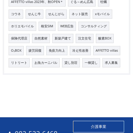
AFFETTO villas 2023年、秋OPEN＊
ぐる～めん広島
牡蠣
コウネ
せんじ牛
せんじがら
ネット販売
xモバイル
ホリエモバイル
格安SIM
WEB広告
コンサルティング
保険代理店
自然素材
新築戸建て
注文住宅
酸素BOX
O₂BOX
疲労回復
免疫力向上
冷え性改善
AFFETTO villas
リトリート
お魚カーニバル
貸し別荘
一棟貸し
求人募集
介護事業