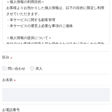
＜個人情報の利用目的＞
お客様よりお預かりした個人情報は、以下の目的に限定し利用
させていただきます。
・本サービスに関する顧客管理
・本サービスの運営上必要な事項のご連絡
＜個人情報の提供について＞
当社ではお客様の同意を得た場合または法令に定められた場合
を除き、
取得した個人情報を第三者に提供することはいたしません。
区分
※
＜個人情報の委託について＞
問い合わせ
求人
当社では、利用目的の達成に必要な範囲において、個人情報を
お名前
外部に委託する場合があります。
※
これらの委託先に対しては個人情報保護契約等の措置をとり、
適切な監督を行います。
＜個人情報の安全管理＞
お電話番号
当社では、個人情報の漏洩等がなされないよう、適切に安全管