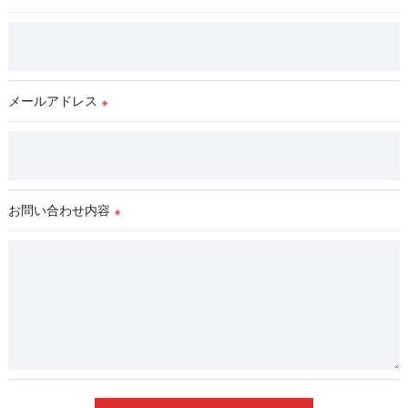
理対策を実施します。
＜個人情報を与えなかった場合に生じる結果＞
必要な情報を頂けない場合は、それに対応した当社のサービス
メールアドレス
をご提供できない場合がございますので予めご了承ください。
※
＜個人情報の開示･訂正・削除･利用停止の手続について＞
当社では、お客様の個人情報の開示･訂正･削除・利用停止の手
続を定めさせて頂いております。
お問い合わせ内容
ご本人である事を確認のうえ、対応させて頂きます。
※
個人情報の開示･訂正･削除・利用停止の具体的手続きにつきま
しては、お電話でお問合せ下さい。