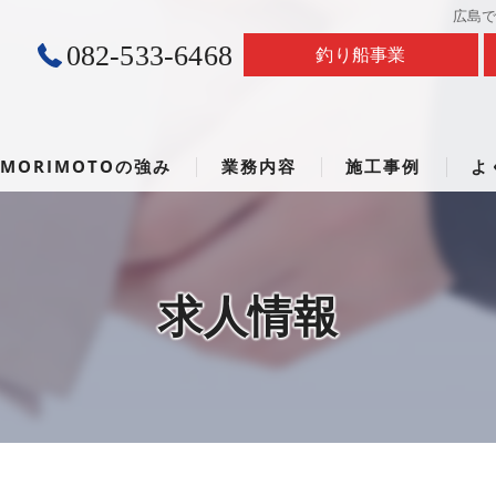
広島
082-533-6468
釣り船事業
MORIMOTOの強み
業務内容
施工事例
よ
足場工事
鳶工事
求人情報
通信・太陽光足場