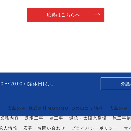
応募はこちらへ
0 〜 20:00 / [定休日] なし
介護
み
広島の鳶･株式会社MORIMOTOの口コミ情報
広島の鳶･
業務内容
足場工事
鳶工事
通信・太陽光足場
施工事
求人情報
応募・お問い合わせ
プライバシーポリシー
サ