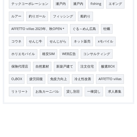
テックコーポレーション
瀬戸内
瀬戸内
fishing
エギング
ルアー
釣りガール
フィッシング
船釣り
AFFETTO villas 2023年、秋OPEN＊
ぐる～めん広島
牡蠣
コウネ
せんじ牛
せんじがら
ネット販売
xモバイル
ホリエモバイル
格安SIM
WEB広告
コンサルティング
保険代理店
自然素材
新築戸建て
注文住宅
酸素BOX
O₂BOX
疲労回復
免疫力向上
冷え性改善
AFFETTO villas
リトリート
お魚カーニバル
貸し別荘
一棟貸し
求人募集