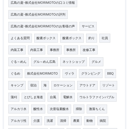
広島の鳶･株式会社MORIMOTOの口コミ情報
広島の鳶･株式会社MORIMOTOの評判
広島の鳶･株式会社MORIMOTOのお客様の声
サービス
よくある質問
酸素ボックス
酸素ボックス
釣り
社員
内装工事
内装工事
事務所
事務所
改修工事
ぐる～めん
グル～めん広島
ネットショップ
グルメ
ぐるめ
株式会社MORIMOTO
ヴィラ
グランピング
BBQ
キャンプ
宿泊
海
ロケーション
アウトドア
リゾート
蒲刈
とびしま海道
台風
電解水
ウルトラファインバブル
アルカリ水
酸性水
次亜塩素酸水
掃除
激落ちくん
アルカリ性
介護
洗濯
清掃
農業
動物
病院