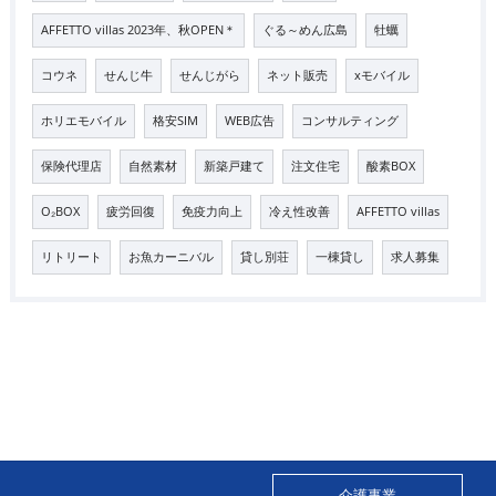
AFFETTO villas 2023年、秋OPEN＊
ぐる～めん広島
牡蠣
コウネ
せんじ牛
せんじがら
ネット販売
xモバイル
ホリエモバイル
格安SIM
WEB広告
コンサルティング
保険代理店
自然素材
新築戸建て
注文住宅
酸素BOX
O₂BOX
疲労回復
免疫力向上
冷え性改善
AFFETTO villas
リトリート
お魚カーニバル
貸し別荘
一棟貸し
求人募集
介護事業