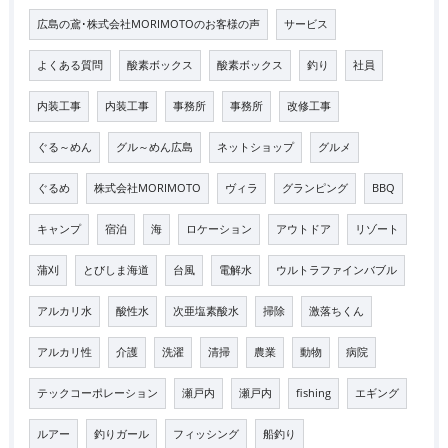
広島の鳶･株式会社MORIMOTOのお客様の声
サービス
よくある質問
酸素ボックス
酸素ボックス
釣り
社員
内装工事
内装工事
事務所
事務所
改修工事
ぐる～めん
グル～めん広島
ネットショップ
グルメ
ぐるめ
株式会社MORIMOTO
ヴィラ
グランピング
BBQ
キャンプ
宿泊
海
ロケーション
アウトドア
リゾート
蒲刈
とびしま海道
台風
電解水
ウルトラファインバブル
アルカリ水
酸性水
次亜塩素酸水
掃除
激落ちくん
アルカリ性
介護
洗濯
清掃
農業
動物
病院
テックコーポレーション
瀬戸内
瀬戸内
fishing
エギング
ルアー
釣りガール
フィッシング
船釣り