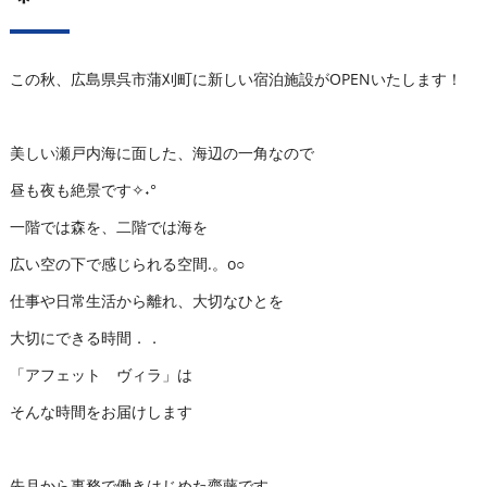
＊
この秋、広島県呉市蒲刈町に新しい宿泊施設がOPENいたします！
美しい瀬戸内海に面した、海辺の一角なので
昼も夜も絶景です✧˖°
一階では森を、二階では海を
広い空の下で感じられる空間.。o○
仕事や日常生活から離れ、大切なひとを
大切にできる時間．．
「アフェット ヴィラ」は
そんな時間をお届けします
先月から事務で働きはじめた齋藤です