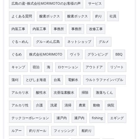
広島の鳶･株式会社MORIMOTOのお客様の声
サービス
よくある質問
酸素ボックス
酸素ボックス
釣り
社員
内装工事
内装工事
事務所
事務所
改修工事
ぐる～めん
グル～めん広島
ネットショップ
グルメ
ぐるめ
株式会社MORIMOTO
ヴィラ
グランピング
BBQ
キャンプ
宿泊
海
ロケーション
アウトドア
リゾート
蒲刈
とびしま海道
台風
電解水
ウルトラファインバブル
アルカリ水
酸性水
次亜塩素酸水
掃除
激落ちくん
アルカリ性
介護
洗濯
清掃
農業
動物
病院
テックコーポレーション
瀬戸内
瀬戸内
fishing
エギング
ルアー
釣りガール
フィッシング
船釣り