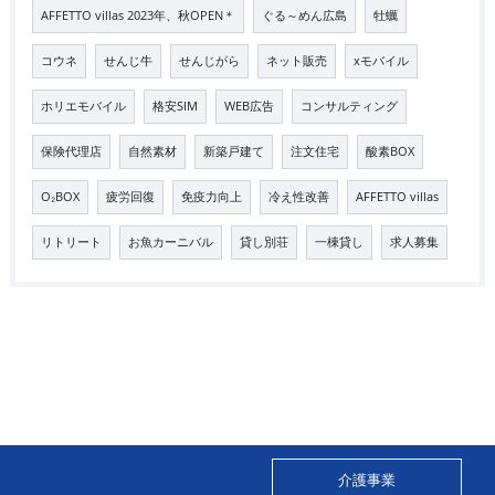
AFFETTO villas 2023年、秋OPEN＊
ぐる～めん広島
牡蠣
コウネ
せんじ牛
せんじがら
ネット販売
xモバイル
ホリエモバイル
格安SIM
WEB広告
コンサルティング
保険代理店
自然素材
新築戸建て
注文住宅
酸素BOX
O₂BOX
疲労回復
免疫力向上
冷え性改善
AFFETTO villas
リトリート
お魚カーニバル
貸し別荘
一棟貸し
求人募集
介護事業