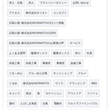
求人 広島
求人
プライバシーポリシー
お問い合わせ
アクセス
株式会社モリモト
コンセプト
広島の鳶･株式会社MORIMOTOの口コミ情報
広島の鳶･株式会社MORIMOTOの評判
広島の鳶･株式会社MORIMOTOのお客様の声
サービス
よくある質問
酸素ボックス
酸素ボックス
釣り
社員
内装工事
内装工事
事務所
事務所
改修工事
ぐる～めん
グル～めん広島
ネットショップ
グルメ
ぐるめ
株式会社MORIMOTO
ヴィラ
グランピング
BBQ
キャンプ
宿泊
海
ロケーション
アウトドア
リゾート
蒲刈
とびしま海道
台風
電解水
ウルトラファインバブル