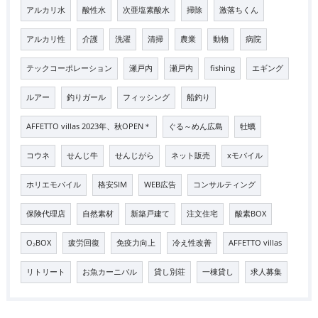
アルカリ水
酸性水
次亜塩素酸水
掃除
激落ちくん
アルカリ性
介護
洗濯
清掃
農業
動物
病院
テックコーポレーション
瀬戸内
瀬戸内
fishing
エギング
ルアー
釣りガール
フィッシング
船釣り
AFFETTO villas 2023年、秋OPEN＊
ぐる～めん広島
牡蠣
コウネ
せんじ牛
せんじがら
ネット販売
xモバイル
ホリエモバイル
格安SIM
WEB広告
コンサルティング
保険代理店
自然素材
新築戸建て
注文住宅
酸素BOX
O₂BOX
疲労回復
免疫力向上
冷え性改善
AFFETTO villas
リトリート
お魚カーニバル
貸し別荘
一棟貸し
求人募集