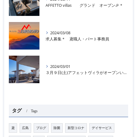
AFFETTO villas グランド オープン🎉＊
2024/03/08
求人募集＊ 鳶職人・パート事務員
2024/03/01
３月９日(土)アフェットヴィラがオープンいたします＊🌊
タグ
Tags
鳶
広島
ブログ
除菌
新型コロナ
デイサービス