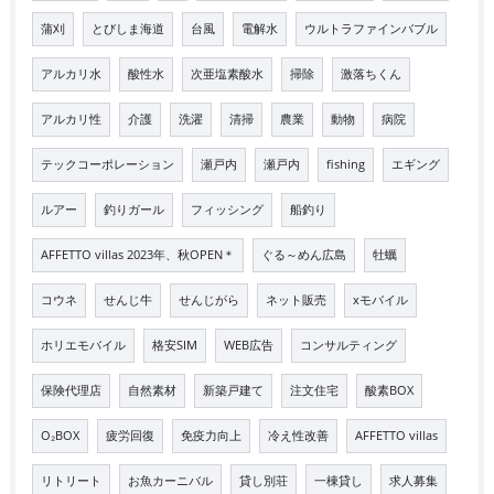
蒲刈
とびしま海道
台風
電解水
ウルトラファインバブル
アルカリ水
酸性水
次亜塩素酸水
掃除
激落ちくん
アルカリ性
介護
洗濯
清掃
農業
動物
病院
テックコーポレーション
瀬戸内
瀬戸内
fishing
エギング
ルアー
釣りガール
フィッシング
船釣り
AFFETTO villas 2023年、秋OPEN＊
ぐる～めん広島
牡蠣
コウネ
せんじ牛
せんじがら
ネット販売
xモバイル
ホリエモバイル
格安SIM
WEB広告
コンサルティング
保険代理店
自然素材
新築戸建て
注文住宅
酸素BOX
O₂BOX
疲労回復
免疫力向上
冷え性改善
AFFETTO villas
リトリート
お魚カーニバル
貸し別荘
一棟貸し
求人募集